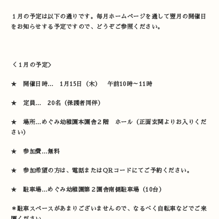
１月の予定は以下の通りです。毎月ホームページを通して翌月の開催日
をお知らせする予定ですので、どうぞご参照ください。
＜１月の予定＞
★ 開催日時… 1月15日（木） 午前10時～11時
★ 定員… 20名（保護者同伴）
★ 場所…めぐみ幼稚園本園舎２階 ホール（正面玄関よりお入りくだ
さい）
★ 参加費…無料
★ 参加希望の方は、電話またはQRコードにてご予約ください。
★ 駐車場…めぐみ幼稚園第２園舎南側駐車場（10台）
＊駐車スペースがあまりございませんので、なるべく自転車などでご来