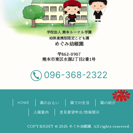
学校法人 熊本ルーテル学園
幼保連携型認定こども園
めぐみ幼稚園
〒862-0907
熊本市東区水源2丁目2番1号
096-368-2322
HOME
園のおもい
園での生活
園の紹介
入園案内
意見要望申出/情報開示
COPYRIGHT © 2026 めぐみ幼稚園. All rights reserved.