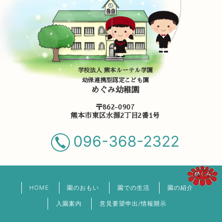
学校法人 熊本ルーテル学園
幼保連携型認定こども園
めぐみ幼稚園
〒862-0907
熊本市東区水源2丁目2番1号
096-368-2322
HOME
園のおもい
園での生活
園の紹介
入園案内
意見要望申出/情報開示