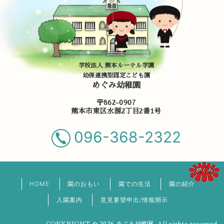
学校法人 熊本ルーテル学園
幼保連携型認定こども園
めぐみ幼稚園
〒862-0907
熊本市東区水源2丁目2番1号
096-368-2322
HOME
園のおもい
園での生活
園の紹介
入園案内
意見要望申出/情報開示