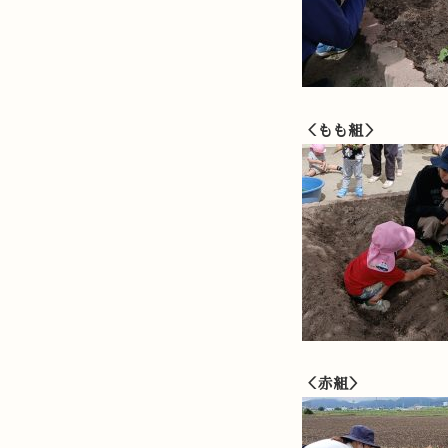
＜もも組＞
＜赤組＞