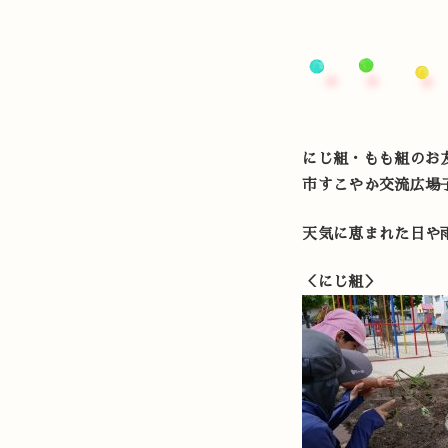
にじ組・もも組のお
市すこやか交流広場
天気に恵まれた日や
＜にじ組＞