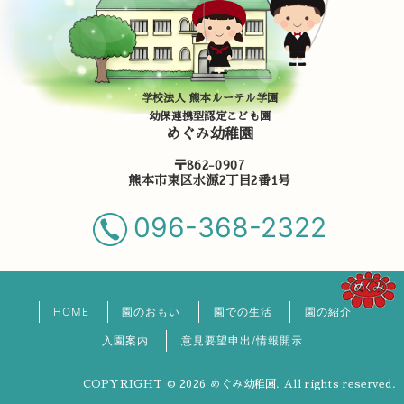
学校法人 熊本ルーテル学園
幼保連携型認定こども園
めぐみ幼稚園
〒862-0907
熊本市東区水源2丁目2番1号
096-368-2322
HOME
園のおもい
園での生活
園の紹介
入園案内
意見要望申出/情報開示
COPYRIGHT © 2026 めぐみ幼稚園. All rights reserved.