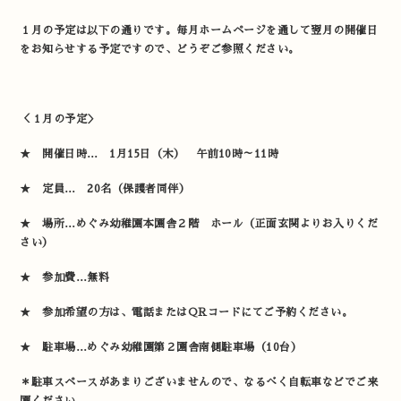
１月の予定は以下の通りです。毎月ホームページを通して翌月の開催日
をお知らせする予定ですので、どうぞご参照ください。
＜１月の予定＞
★ 開催日時… 1月15日（木） 午前10時～11時
★ 定員… 20名（保護者同伴）
★ 場所…めぐみ幼稚園本園舎２階 ホール（正面玄関よりお入りくだ
さい）
★ 参加費…無料
★ 参加希望の方は、電話またはQRコードにてご予約ください。
★ 駐車場…めぐみ幼稚園第２園舎南側駐車場（10台）
＊駐車スペースがあまりございませんので、なるべく自転車などでご来