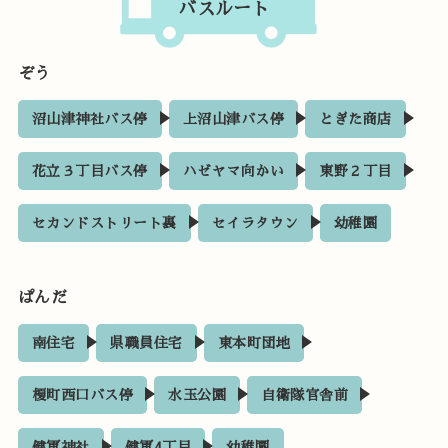
バスルート
ぞう
沼山津神社バス停
上沼山津バス停
とぎた商店
花立３丁目バス停
ハゼヤマ向かい
東野２丁目
セカンドストリート裏
セイラタウン
幼稚園
ぱんだ
南住宅
県職員住宅
東本町団地
榎町西口バス停
水玉公園
自衛隊官舎前
健軍神社
健軍4丁目
幼稚園