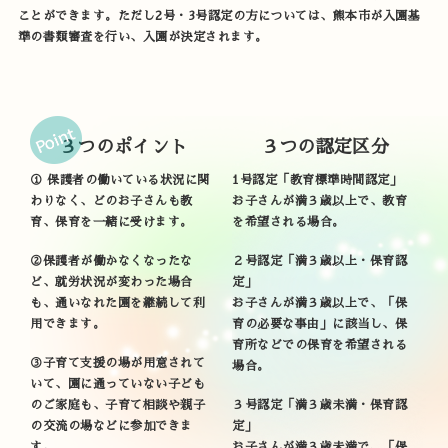
ことができます。ただし2号・3号認定の方については、熊本市が入園基
準の書類審査を行い、入園が決定されます。
３つのポイント
３つの認定区分
① 保護者の働いている状況に関
1号認定「教育標準時間認定」
わりなく、どのお子さんも教
お子さんが満３歳以上で、教育
育、保育を一緒に受けます。
を希望される場合。
②保護者が働かなくなったな
２号認定「満３歳以上・保育認
ど、就労状況が変わった場合
定」
も、通いなれた園を継続して利
お子さんが満３歳以上で、「保
用できます。
育の必要な事由」に該当し、保
育所などでの保育を希望される
③子育て支援の場が用意されて
場合。
いて、園に通っていない子ども
のご家庭も、子育て相談や親子
３号認定「満３歳未満・保育認
の交流の場などに参加できま
定」
す。
お子さんが満３歳未満で、「保