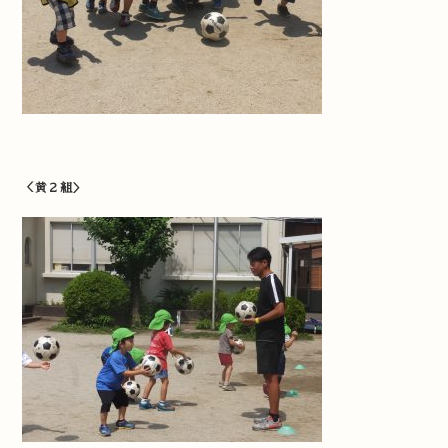
＜黄２組＞