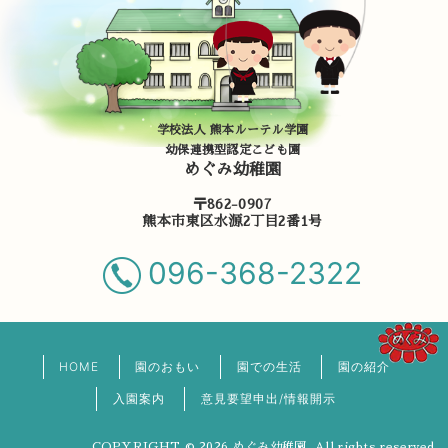
学校法人 熊本ルーテル学園
幼保連携型認定こども園
めぐみ幼稚園
〒862-0907
熊本市東区水源2丁目2番1号
096-368-2322
HOME
園のおもい
園での生活
園の紹介
入園案内
意見要望申出/情報開示
COPYRIGHT © 2026 めぐみ幼稚園. All rights reserved.