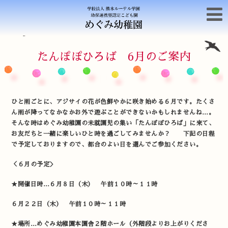
たんぽぽひろば 6月のご案内
ひと雨ごとに、アジサイの花が色鮮やかに咲き始める６月です。たくさ
ん雨が降ってなかなかお外で遊ぶことができないかもしれませんね…。
そんな時はめぐみ幼稚園の未就園児の集い「たんぽぽひろば」に来て、
お友だちと一緒に楽しいひと時を過ごしてみませんか？ 下記の日程
で予定しておりますので、都合のよい日を選んでご参加ください。
＜６月の予定＞
★開催日時…６月８日（木） 午前１０時～１１時
６月２２日（木） 午前１０時～１１時
★場所…めぐみ幼稚園本園舎２階ホール（外階段よりお上がりくださ