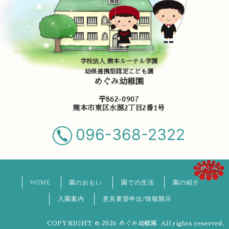
学校法人 熊本ルーテル学園
幼保連携型認定こども園
めぐみ幼稚園
〒862-0907
熊本市東区水源2丁目2番1号
096-368-2322
HOME
園のおもい
園での生活
園の紹介
入園案内
意見要望申出/情報開示
COPYRIGHT © 2026 めぐみ幼稚園. All rights reserved.