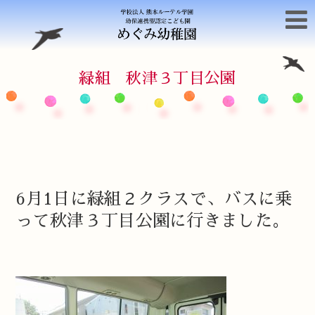
緑組 秋津３丁目公園
6月1日に緑組２クラスで、バスに乗
って秋津３丁目公園に行きました。