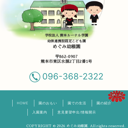
学校法人 熊本ルーテル学園
幼保連携型認定こども園
めぐみ幼稚園
〒862-0907
熊本市東区水源2丁目2番1号
096-368-2322
HOME
園のおもい
園での生活
園の紹介
入園案内
意見要望申出/情報開示
COPYRIGHT © 2026 めぐみ幼稚園. All rights reserved.