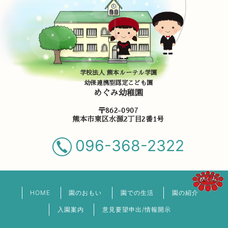
学校法人 熊本ルーテル学園
幼保連携型認定こども園
めぐみ幼稚園
〒862-0907
熊本市東区水源2丁目2番1号
096-368-2322
HOME
園のおもい
園での生活
園の紹介
入園案内
意見要望申出/情報開示