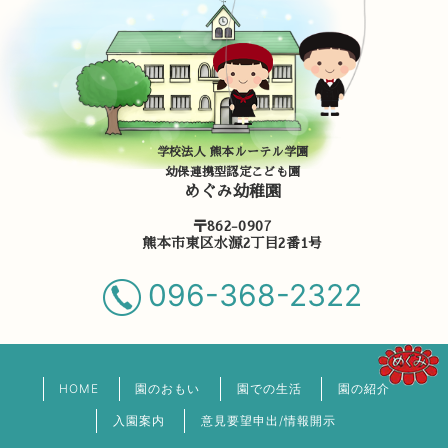
学校法人 熊本ルーテル学園
幼保連携型認定こども園
めぐみ幼稚園
〒862-0907
熊本市東区水源2丁目2番1号
096-368-2322
HOME
園のおもい
園での生活
園の紹介
入園案内
意見要望申出/情報開示