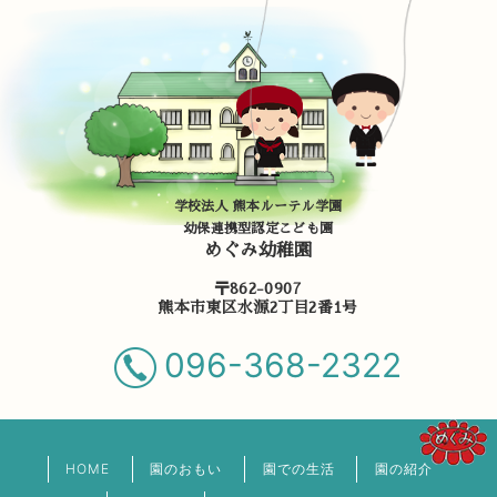
学校法人 熊本ルーテル学園
幼保連携型認定こども園
めぐみ幼稚園
〒862-0907
熊本市東区水源2丁目2番1号
096-368-2322
HOME
園のおもい
園での生活
園の紹介